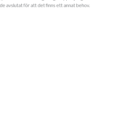
 de avslutat för att det finns ett annat behov.
lsyn har förbättrat arbetsmiljön, resursplaneringen blivit lättare oc
vs som mest.
 verksamheter. Vi ser en ökad kvalitet hos personalen som kan vara 
ramför allt ser vi skillnad i kvaliteten hos brukaren.