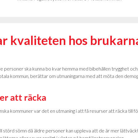
kar kvaliteten hos brukarn
re personer ska kunna bo kvar hemma med bibehållen trygghet och sj
Motala kommun, berättar om utmaningarna med att möta den demogr
er att räcka
ska kommuner var det en utmaning i att få resurser att räcka till 
till störd sömn då äldre personer kan uppleva att de är mer lättväck
ätterna eller sover oroligt i väntan på hemtjänstpersonalen.