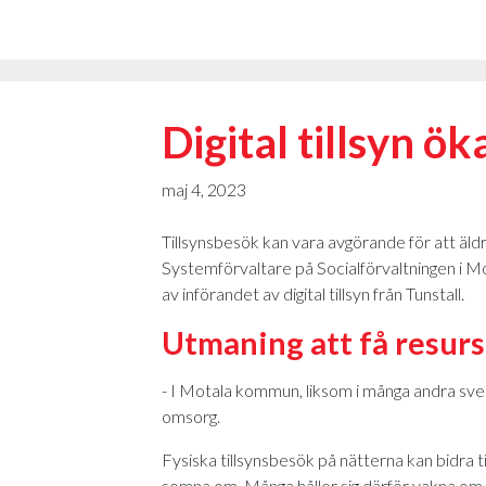
Digital tillsyn ö
maj 4, 2023
Tillsynsbesök kan vara avgörande för att äld
Systemförvaltare på Socialförvaltningen i 
av införandet av digital tillsyn från Tunstall.
Utmaning att få resurs
- I Motala kommun, liksom i många andra sven
omsorg.
Fysiska tillsynsbesök på nätterna kan bidra 
somna om. Många håller sig därför vakna om n