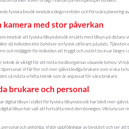
de fysiska besök innebära långa restider och försvåra planering a
en kamera med stor påverkan
m innebär att fysiska tillsynsbesök ersätts med tillsyn på distans via 
llfällen då individen inte behöver en fysisk utförare på plats. Tjänste
arm och möjliggör för individen att tryggt och ostört bo kvar längre
de teknik är viktigt för att möta medborgarnas växande behov. Vi må
personal. Vi får fler och mer självständiga brukare som vi ska ta han
den så måsta vi hitta teknik som är anpassat för våra brukare.
da brukare och personal
gital tillsyn i stället för fysiska tillsynsbesök har blivit mer själv
digital tillsyn har valt att fortsätta med den lösningen. Viktoria ser
re, personal och anhöriga. Vi gör uppföljningar av beslutet och ser att