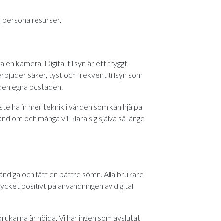
v personalresurser.
en kamera. Digital tillsyn är ett tryggt,
n erbjuder säker, tyst och frekvent tillsyn som
 i den egna bostaden.
ste ha in mer teknik i vården som kan hjälpa
d om och många vill klara sig själva så länge
ständiga och fått en bättre sömn. Alla brukare
 mycket positivt på användningen av digital
 brukarna är nöjda. Vi har ingen som avslutat