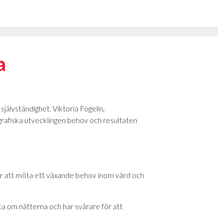
a
älvständighet. Viktoria Fogelin,
afiska utvecklingen behov och resultaten
för att möta ett växande behov inom vård och
ta om nätterna och har svårare för att