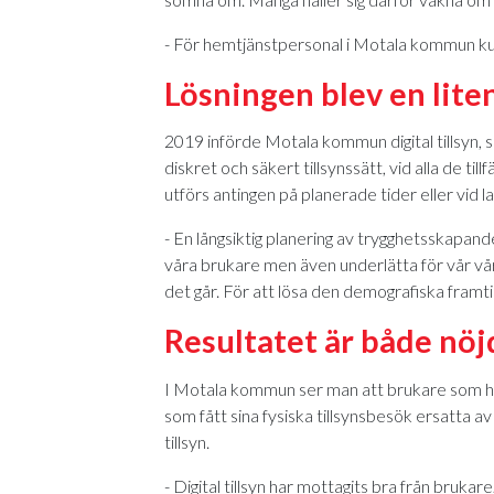
- För hemtjänstpersonal i Motala kommun kun
Lösningen blev en lit
2019 införde Motala kommun digital tillsyn, so
diskret och säkert tillsynssätt, vid alla de ti
utförs antingen på planerade tider eller vid l
- En långsiktig planering av trygghetsskapan
våra brukare men även underlätta för vår vård
det går. För att lösa den demografiska framti
Resultatet är både nöj
I Motala kommun ser man att brukare som har di
som fått sina fysiska tillsynsbesök ersatta av 
tillsyn.
- Digital tillsyn har mottagits bra från bruka