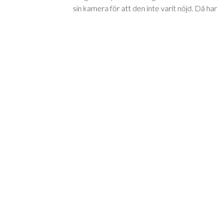
sin kamera för att den inte varit nöjd. Då har
I verksamheterna upplever man att digital til
deras varma omhändertagande händer behö
- Digital tillsyn underlättar mycket för våra
det har gjort skillnad för verksamheten, men f
Download Article