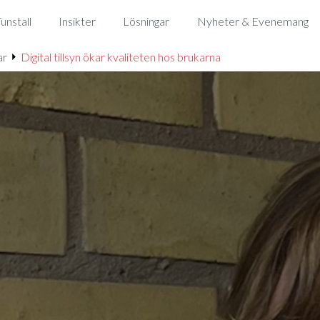
nstall
Insikter
Lösningar
Nyheter & Evenemang
ar
Digital tillsyn ökar kvaliteten hos brukarna