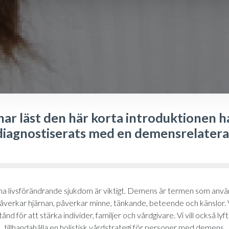
ar läst den här korta introduktionen h
diagnostiserats med en demensrelatera
nna livsförändrande sjukdom är viktigt. Demens är termen som anv
åverkar hjärnan, påverkar minne, tänkande, beteende och känslor. V
nd för att stärka individer, familjer och vårdgivare. Vi vill också lyf
tillhandahålla en holistisk vårdstrategi för personer med demens.