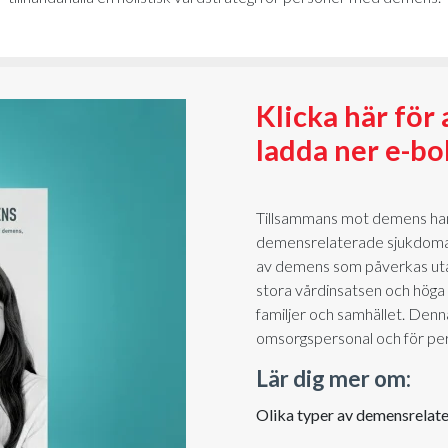
Klicka här för 
ladda ner e-b
Tillsammans mot demens ha
demensrelaterade sjukdomar
av demens som påverkas utan
stora vårdinsatsen och höga
familjer och samhället. Denn
omsorgspersonal och för p
Lär dig mer om:
Olika typer av demensrelat