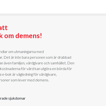
att
ok om demens!
ndlar om utmaningarna med
. Det är inte bara personen som är drabbad
 även familjen, vårdgivare och samhället. Den
 kostnaderna för vård kan utgöra en börda för
a e-bok är vägledning för vårdgivare,
ersoner som lever med demens.
erade sjukdomar