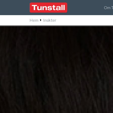
Om Tu
Hem
Insikter