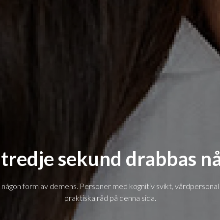
 tredje sekund drabbas n
 någon form av demens. Personer med kognitiv svikt, vårdpersonal 
praktiska råd på denna sida.