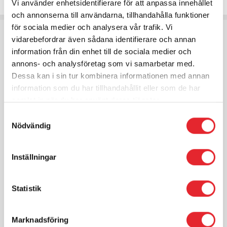
Vi använder enhetsidentifierare för att anpassa innehållet
och annonserna till användarna, tillhandahålla funktioner
för sociala medier och analysera vår trafik. Vi
vidarebefordrar även sådana identifierare och annan
information från din enhet till de sociala medier och
annons- och analysföretag som vi samarbetar med.
Dessa kan i sin tur kombinera informationen med annan
information som du har tillhandahållit eller som de har
samlat in när du har använt deras tjänster.
Samtyckesval
Nödvändig
Kompetenta
Oöverträffad global erfarenhet inom hälsa, vård och
omsorg. Varje dag löser vi utmaningar inom vård och
Inställningar
omsorg värden över. Med strategisk kunskap omfamnar
vi digitaliseringen och utvecklar kontinuerligt allt mer
banbrytande lösningar som förbättrar livskvalitet och
Statistik
stödjer ditt arbete att ge proaktiv och personcentrerad
vård.
Marknadsföring