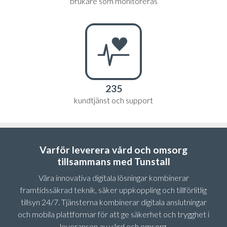
brukare som monitoreras
235
kundtjänst och support
Varför leverera vård och omsorg
tillsammans med Tunstall
Våra innovativa digitala lösningar kombinerar
framtidssäkrad teknik, säker uppkoppling och tillförlitlig
tillsyn 24/7. Tjänsterna kombinerar digitala anslutningar
och mobila plattformar för att ge säkerhet och trygghet i
leveransen av vård och omsorg.