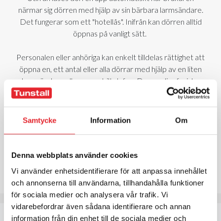
närmar sig dörren med hjälp av sin bärbara larmsändare.
Det fungerar som ett "hotellås". Inifrån kan dörren alltid
öppnas på vanligt sätt.
Personalen eller anhöriga kan enkelt tilldelas rättighet att
öppna en, ett antal eller alla dörrar med hjälp av en liten
larmsändare eller en mobiltelefon. Den vanliga fysiska
nyckeln fungerar också att låsa upp med precis som
tidigare.
Samtycke
Information
Om
I installationen ingår en IDT positionsgivare (IDT), en
radiomottagare (TM2) och ett digitalt lås (Carelock UZ).
Till detta kopplas brukarens larmsändare och
Denna webbplats använder cookies
personalens larmsändare, mobil eller vanlig nyckel.
Vi använder enhetsidentifierare för att anpassa innehållet
och annonserna till användarna, tillhandahålla funktioner
för sociala medier och analysera vår trafik. Vi
vidarebefordrar även sådana identifierare och annan
information från din enhet till de sociala medier och