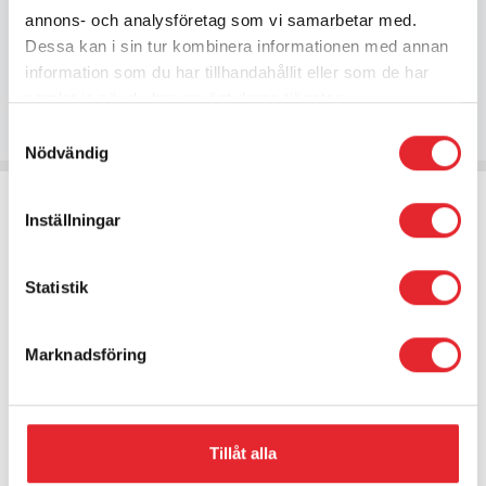
annons- och analysföretag som vi samarbetar med.
”Nu kan jag själv bestämma vem som får komma in
Dessa kan i sin tur kombinera informationen med annan
till mig”.
information som du har tillhandahållit eller som de har
samlat in när du har använt deras tjänster.
Brukare på särskilt boende
Samtyckesval
Nödvändig
Inställningar
Statistik
Marknadsföring
Tillåt alla