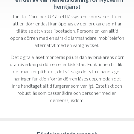
hemtjänst
Tunstall Carelock UZ är ett låssystem som säkerställer
att en dörr endast kan öppnas av den brukare som har
tillåtelse att vistas i bostaden. Personalen kan alltid
öppna dörren med en särskild larmsändare, mobiltelefon
alternativt med en vanlig nyckel.
Det digitala låset monteras på utsidan av brukarens dörr
utan åverkan på dörren eller låskistan. Funktionen blir likt
det man ser på hotell, det vill säga det yttre handtaget
har ingen funktion förrän dörren låses upp, medan det
inre handtaget alltid fungerar som vanligt. Estetiskt och
robust lås som passar äldre och personer med en
demenssjukdom.