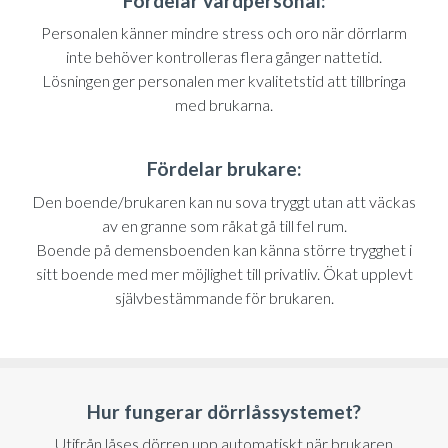
Fördelar vårdpersonal:
Personalen känner mindre stress och oro när dörrlarm
inte behöver kontrolleras flera gånger nattetid.
Lösningen ger personalen mer kvalitetstid att tillbringa
med brukarna.
Fördelar brukare:
Den boende/brukaren kan nu sova tryggt utan att väckas
av en granne som råkat gå till fel rum.
Boende på demensboenden kan känna större trygghet i
sitt boende med mer möjlighet till privatliv. Ökat upplevt
självbestämmande för brukaren.
Hur fungerar dörrlåssystemet?
Utifrån låses dörren upp automatiskt när brukaren