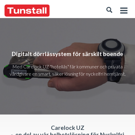
Digitalt dörrlåssystem för särskilt boende
Med Carelock UZ "hotellås" får kommuner och privata
vårdgivare en smart, säker lösning för nyckelfri hemtjänst.
Carelock UZ
- en del av vår helhetslösning för Nyckelfri