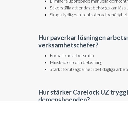
Eliminera upprepade manuella dörrkontro
Säkerställa att endast behöriga kan låsa
Skapa tydlig och kontrollerad behörighet
Hur påverkar lösningen arbetsm
verksamhetschefer?
Förbättrad arbetsmiljö
Minskad oro och belastning
Stärkt förutsägbarhet i det dagliga arbet
Hur stärker Carelock UZ trygg
demensboenden?
Systemet fungerar likt ett hotellås. Det minska
oavsiktligt går in i fel bostad och ökar integrit