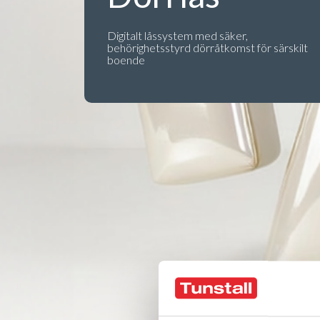
Digitalt låssystem med säker,
behörighetsstyrd dörråtkomst för särskilt
boende