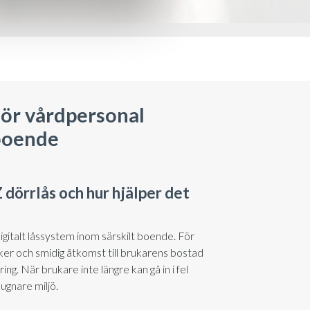
för vårdpersonal
 boende
 dörrlås och hur hjälper det
digitalt låssystem inom särskilt boende. För
er och smidig åtkomst till brukarens bostad
ing. När brukare inte längre kan gå in i fel
ugnare miljö.