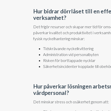
Hur bidrar dörrlåset till en eff
verksamhet?
Det frigör resurser och skapar mer tid för omso
påverkar kvalitet och produktivitet i verksam
fysisk nyckelhantering minskar:
Tidskrävande nyckelkvittering
Administration vid personalbyten
Risken för borttappade nycklar
Säkerhetsincidenter kopplade till obehö
Hur påverkar lösningen arbetsm
vårdpersonal?
Det minskar stress och osäkerhet genom att: