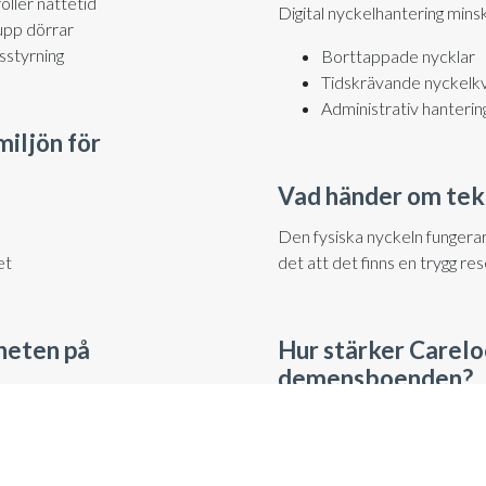
ller nattetid
Digital nyckelhantering minsk
 upp dörrar
sstyrning
Borttappade nycklar
Tidskrävande nyckelkv
Administrativ hanterin
iljön för
Vad händer om tekn
Den fysiska nyckeln fungerar
det att det finns en trygg res
et
Hur stärker Carel
heten på
demensboenden?
Låset säkerställer att endast
r risken för att boende
eten för samtliga boende.