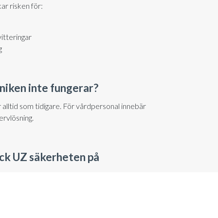
ar risken för:
itteringar
g
iken inte fungerar?
 alltid som tidigare. För vårdpersonal innebär
ervlösning.
ock UZ säkerheten på
 rätt person kan låsa upp dörren utifrån.