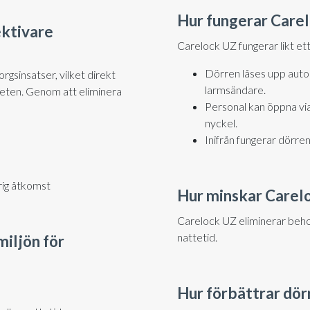
Hur fungerar Care
ektivare
Carelock UZ fungerar likt ett
Dörren låses upp auto
rgsinsatser, vilket direkt
larmsändare.
heten. Genom att eliminera
Personal kan öppna via
nyckel.
Inifrån fungerar dörren 
rig åtkomst
Hur minskar Carelo
Carelock UZ eliminerar beh
nattetid.
iljön för
Hur förbättrar dör