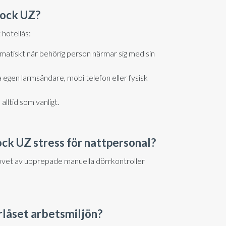
lock UZ?
 hotellås:
matiskt när behörig person närmar sig med sin
 egen larmsändare, mobiltelefon eller fysisk
alltid som vanligt.
ck UZ stress för nattpersonal?
ovet av upprepade manuella dörrkontroller
rlåset arbetsmiljön?