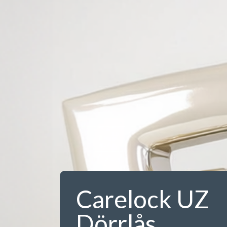
Carelock UZ
Dörrlås